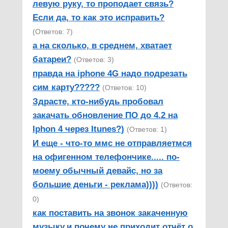
левую руку, то проподает связь?
Если да, то как это исправить?
(Ответов: 7)
а на сколько, в среднем, хватает
батареи?
(Ответов: 3)
правда на iphone 4G надо подрезать
сим карту?????
(Ответов: 10)
Здрасте, кто-нибудь пробовал
закачать обновление ПО до 4.2 на
Iphon 4 через Itunes?)
(Ответов: 1)
И еще - что-то ммс не отправляетмся
на офигенном телефончике..... по-
моему обычный девайс, но за
большие деньги - реклама))))
(Ответов:
0)
как поставить на звонок закаченную
музыку.и почему не приходит отчёт о