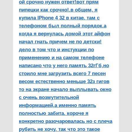
ой срочно нужен ответ!вот прям
пипецки как срочно!.в общем, я
купила IPhone 4 32 в китае. там с
телефоном был полный порядок.а
когда я вернулась домой этот айфон
начал гнать причем не по детски!
дело в том что и инстукции по
применению и на самом телефоне
написано что у него память 32гГб,но
стоило мне загрузить всего 7 песен
весом естественно меньше 32з гигов
то на экране начало выплывать окно
с очень возмутительной
информацией,а именно память
полностью забита. короче я
конкретно разочаровалась но с плеча
рубить не хочу. так что это такое