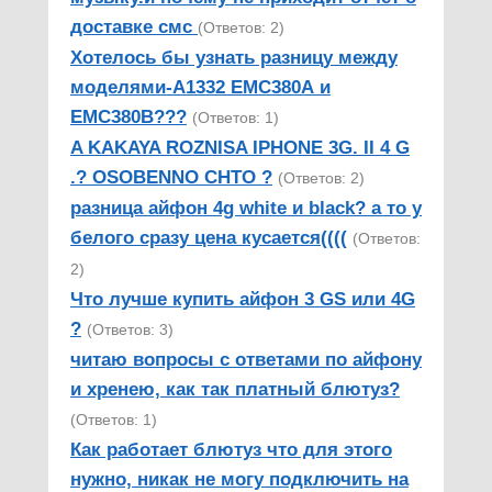
доставке смс
(Ответов: 2)
Хотелось бы узнать разницу между
моделями-А1332 ЕМС380А и
ЕМС380В???
(Ответов: 1)
A KAKAYA ROZNISA IPHONE 3G. II 4 G
.? OSOBENNO CHTO ?
(Ответов: 2)
разница айфон 4g white и black? а то у
белого сразу цена кусается((((
(Ответов:
2)
Что лучше купить айфон 3 GS или 4G
?
(Ответов: 3)
читаю вопросы с ответами по айфону
и хренею, как так платный блютуз?
(Ответов: 1)
Как работает блютуз что для этого
нужно, никак не могу подключить на