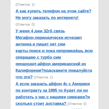
(Ответов: 1)
А как купить телефон на этом сайте?
Не могу заказать по интернету!
(Ответов: 0)
У меня 4 джи 32гб,связь
Мегафон,периодически исчезает
антенна и пишет нет сим
карты,поиск,и пока непроведёшь всю
операцию с турбо сим
ненаходит,айфон американский из
Калифорнии?подскажите пожалуйста
что это?
(Ответов: 1)
А если заказать айфон 4с с Америки
по контракту за 199$ то будет ли он
работать у нас,с нашими симками?и
сколько стоит доставка?
(Ответов: 0)