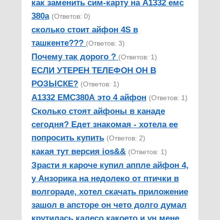
как заменить сим-карту на А1332 емс
380а
(Ответов: 0)
сколько стоит айфон 4S в
ташкенте???
(Ответов: 3)
Почему так дорого ?
(Ответов: 1)
ЕСЛИ УТЕРЕН ТЕЛЕФОН ОН В
РОЗЫСКЕ?
(Ответов: 1)
А1332 ЕМС380А это 4 айфон
(Ответов: 1)
Сколько стоят айфоны в канаде
сегодня? Едет знакомая - хотела ее
попросить купить
(Ответов: 2)
какая тут версия ios&&
(Ответов: 1)
Зрасти я кароче купил аппле айфон 4,
у Анзорика на недолеко от птички в
волгораде, хотел скачать приложение
зашол в апсторе он чето долго думал
крутилась калесо какоето и ун мене