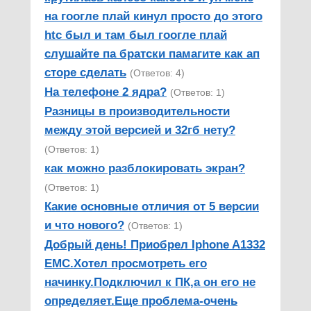
на гоогле плай кинул просто до этого
htc был и там был гоогле плай
слушайте па братски памагите как ап
сторе сделать
(Ответов: 4)
На телефоне 2 ядра?
(Ответов: 1)
Разницы в производительности
между этой версией и 32гб нету?
(Ответов: 1)
как можно разблокировать экран?
(Ответов: 1)
Какие основные отличия от 5 версии
и что нового?
(Ответов: 1)
Добрый день! Приобрел Iphone A1332
EMC.Хотел просмотреть его
начинку.Подключил к ПК,а он его не
определяет.Еще проблема-очень