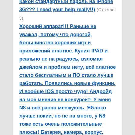
Какой стандартный пароль на iPhone
3G??? I need your help really!!)
(Ответов:
5)
Хороший аппарат!!! Раньше не
уважал, потому что дорогой,
большинство хороших игр и
приложений платное. Купил IPAD и
реально не на радуюсь, взломал
джейлом и проблем нету, всё платное
стало бесплатным и ПО стало лучше
работать. Появились новые функции.
И вообще IOS просто чудо! Андройд
на моё мнение не конкурент! У меня
N8 и всё равно менжуюсь. Яблоко
лучше нокии, но не на много, у N8
тоже есть очень положительные
плюсы! Батарея, камера, корпус.