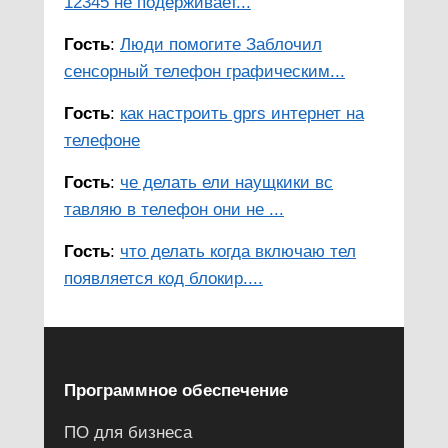
12345 не подерживает...
Гость
:
Люди помогите Заблочил
сенсорный телефон графическим...
Гость
:
как настроить gprs интернет на
телефоне
Гость
:
че делать ели наущкики вс
тавляю в телефон они не ...
Гость
:
что делать когда включаю тел
появляется код блокир....
Программное обеспечение
ПО для бизнеса