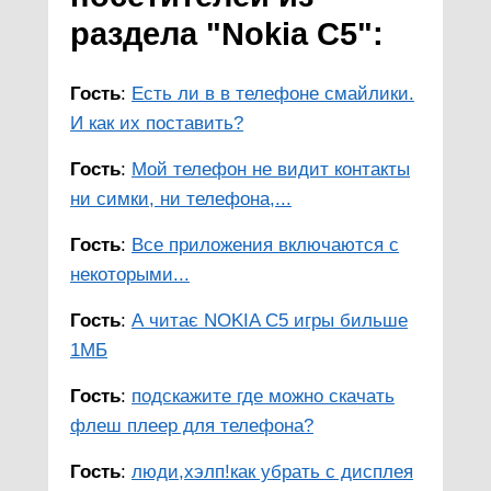
раздела "Nokia C5":
Гость
:
Есть ли в в телефоне смайлики.
И как их поставить?
Гость
:
Мой телефон не видит контакты
ни симки, ни телефона,...
Гость
:
Все приложения включаются с
некоторыми...
Гость
:
А читає NOKIA C5 игры бильше
1МБ
Гость
:
подскажите где можно скачать
флеш плеер для телефона?
Гость
:
люди,хэлп!как убрать с дисплея