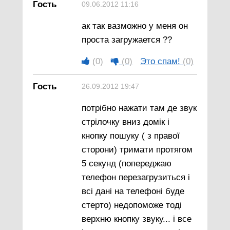
Гость
09.06.2012 11:16
ак так вазможно у меня он
проста загружается ??
(0)
(0)
Это спам!
(0)
Гость
26.09.2012 19:47
потрібно нажати там де звук
стрілочку вниз домік і
кнопку пошуку ( з правої
сторони) тримати протягом
5 секунд (попереджаю
телефон перезагрузиться і
всі дані на телефоні буде
стерто) недопоможе тоді
верхню кнопку звуку... і все