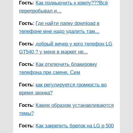
Гость
:
Как подкьючить к компу???Всё
перепробывал,и...
Гость
:
Где найти папку download в
телефоне мне надо удалить там...
Гость
:
добрый вечер у кого телефон LG
GT540 ? у меня в маркет не...
Гость
:
Как отключить блакировку
телефона при смене. Сим
Гость
:
как регулируется громкость во
время звонка?
Гость
:
Каким образом устанавливаются
темы?
Гость
:
Как закрепить брелок на LG p 500