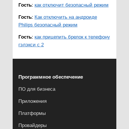
Гость
:
как отключит безопасный режим
Гость
:
Как отключить на андроиде
Philips безопасный режим
Гость
:
как прицепить брелок к телефону
гэлэкси с 2
Программное обеспечение
ПО для бизнеса
Приложения
Платформы
Провайдеры