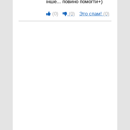
інше... повино помогти+)
(0)
(0)
Это спам!
(0)