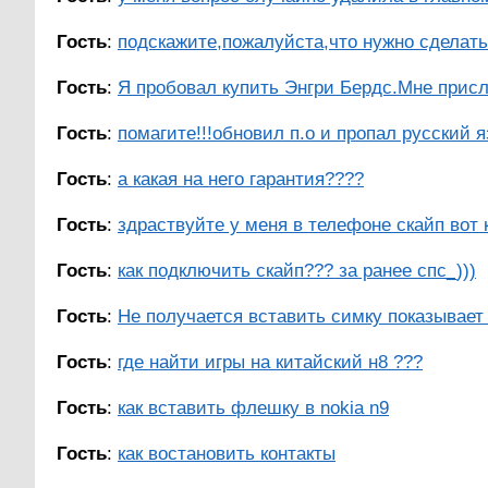
Гость
:
подскажите,пожалуйста,что нужно сделать,
Гость
:
Я пробовал купить Энгри Бердс.Мне присл
Гость
:
помагите!!!обновил п.о и пропал русский яз
Гость
:
а какая на него гарантия????
Гость
:
здраствуйте у меня в телефоне скайп вот к
Гость
:
как подключить скайп??? за ранее спс_)))
Гость
:
Не получается вставить симку показывает н
Гость
:
где найти игры на китайский н8 ???
Гость
:
как вставить флешку в nokia n9
Гость
:
как востановить контакты