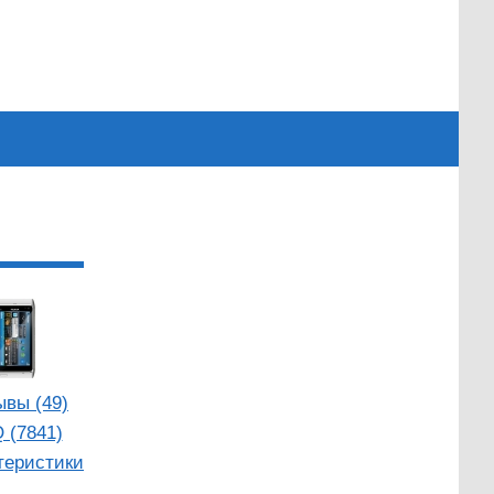
ывы (49)
 (7841)
теристики