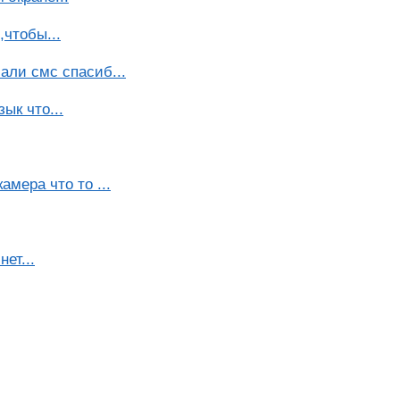
чтобы...
али смс спасиб...
ык что...
амера что то ...
ет...