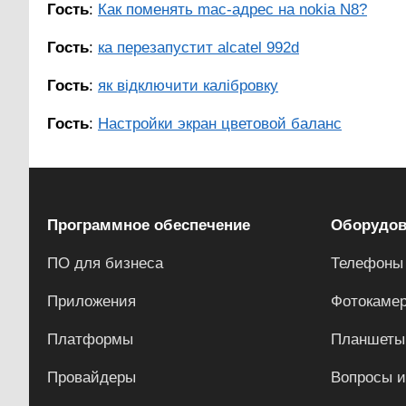
Гость
:
Как поменять mac-адрес на nokia N8?
Гость
:
ка перезапустит alcatel 992d
Гость
:
як відключити калібровку
Гость
:
Настройки экран цветовой баланс
Программное обеспечение
Оборудов
ПО для бизнеса
Телефоны
Приложения
Фотокаме
Платформы
Планшеты
Провайдеры
Вопросы и