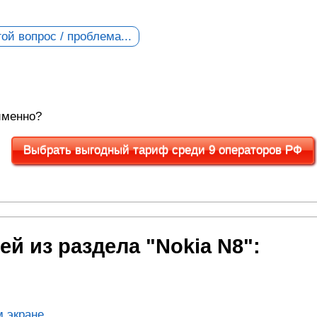
ой вопрос / проблема...
именно?
Выбрать выгодный тариф среди 9 операторов РФ
й из раздела "Nokia N8":
 экране...