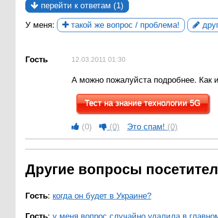
перейти к ответам (1)
У меня:
такой же вопрос / проблема!
друг
Гость
12.03.2011 01:30
А можно пожалуйста подробнее. Как 
Тест на знание технологии 5G
(0)
(0)
Это спам!
(0)
Другие вопросы посетителе
Гость
:
когда он будет в Украине?
Гость
:
у меня вопрос случайно удалила в главном