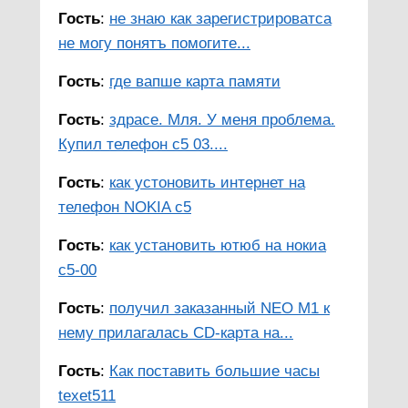
Гость
:
не знаю как зарегистрироватса
не могу понятъ помогите...
Гость
:
где вапше карта памяти
Гость
:
здрасе. Мля. У меня проблема.
Купил телефон с5 03....
Гость
:
как устоновить интернет на
телефон NOKIA c5
Гость
:
как установить ютюб на нокиа
c5-00
Гость
:
получил заказанный NEO M1 к
нему прилагалась CD-карта на...
Гость
:
Как поставить большие часы
texet511