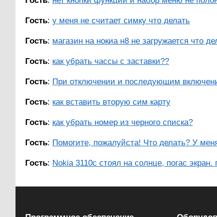
Гость
:
нет кнопки функции и набор меню не полон
Гость
:
у меня не считает симку что делать
Гость
:
магазин на нокиа н8 не загружается что де
Гость
:
как убрать чассы с заставки??
Гость
:
При отключении и последующим включени
Гость
:
как вставить вторую сим карту
Гость
:
как убрать номер из черного списка?
Гость
:
Помогите, пожалуйста! Что делать? У меня 
Гость
:
Nokia 3110c стоял на солнце, погас экран.