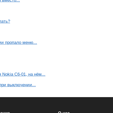
 вместо...
лать?
и пропало меню...
Nokia C6-01, на нём...
 при выключении...