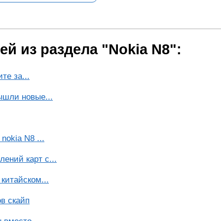
й из раздела "Nokia N8":
те за...
ышли новые...
okia N8 ...
ений карт с...
китайском...
в скайп