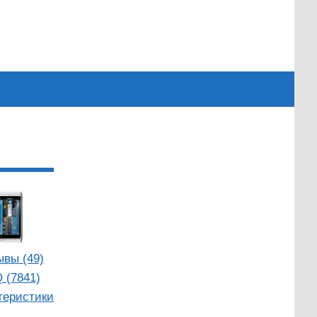
ывы (49)
 (7841)
теристики