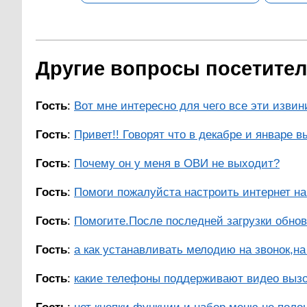
Другие вопросы посетителе
Гость
:
Вот мне интересно для чего все эти извини
Гость
:
Привет!! Говорят что в декабре и январе в
Гость
:
Почему он у меня в ОВИ не выходит?
Гость
:
Помоги пожалуйста настроить интернет на n
Гость
:
Помогите.После последней загрузки обновл
Гость
:
а как устанавливать мелодию на звонок,на 
Гость
:
какие телефоны поддерживают видео вызо