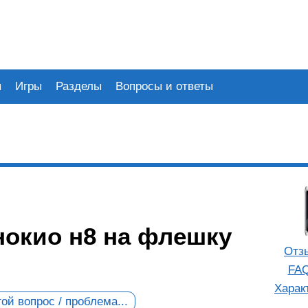
я
Игры
Разделы
Вопросы и ответы
нокио н8 на флешку
Отз
FAQ
Харак
ой вопрос / проблема...