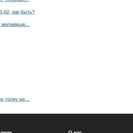
-02, как быть?
 желаемые...
и толку ни...
ание
О нас