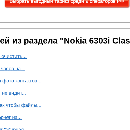
Выбрать выгодный тариф среди 9 операторов РФ
 из раздела "Nokia 6303i Clas
 очистить...
часов на...
фото контактов...
не видит...
так чтобы файлы...
рнет на...
т "Журнал...