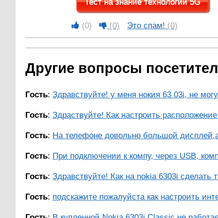
Тест на знание технологии 5G
(0)
(0)
Это спам!
(0)
Другие вопросы посетителей
Гость
:
Здравствуйте! у меня нокия 63 03i, не могу
Гость
:
Здраствуйте! Как настроить расположение 
Гость
:
На телефоне довольно большой дисплей,а 
Гость
:
При подключении к компу, через USB, комп 
Гость
:
Здравствуйте! Как на nokia 6303i сделать 
Гость
:
подскажите пожалуйста как настроить инте
Гость
:
В купленной Nokia 6303i Сlassic не работае