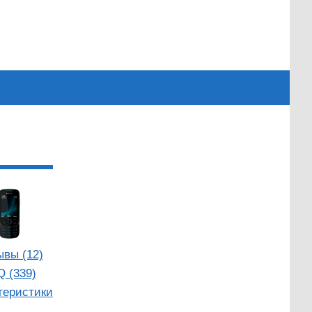
ывы (12)
Q (339)
теристики