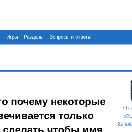
я
Игры
Разделы
Вопросы и ответы
то почему некоторые
Отз
вечивается только
FAQ
Харак
к сделать чтобы имя