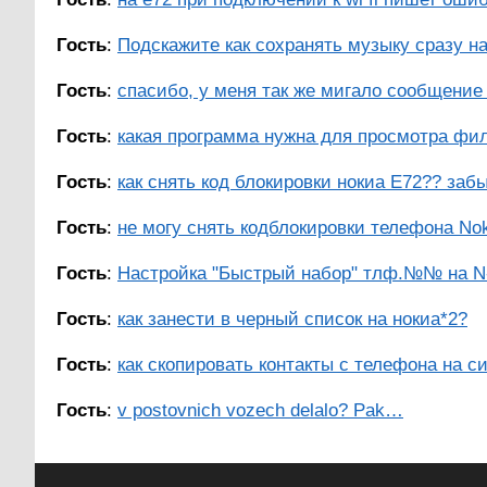
Гость
:
Подскажите как сохранять музыку сразу на
Гость
:
спасибо, у меня так же мигало сообщение н
Гость
:
какая программа нужна для просмотра фи
Гость
:
как снять код блокировки нокиа Е72?? заб
Гость
:
не могу снять кодблокировки телефона Nok
Гость
:
Настройка "Быстрый набор" тлф.№№ на N-
Гость
:
как занести в черный список на нокиа*2?
Гость
:
как скопировать контакты с телефона на си
Гость
:
v postovnich vozech delalo? Pak…