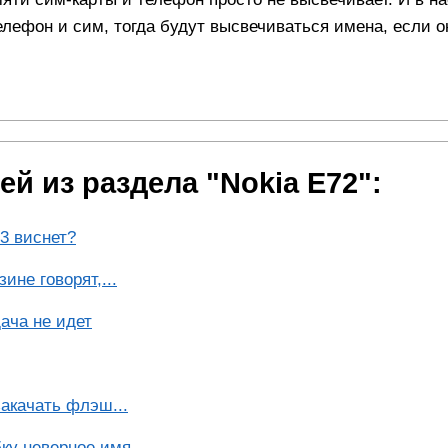
елефон и сим, тогда будут высвечиваться имена, если о
й из раздела "Nokia E72":
3 виснет?
ине говорят,...
ача не идет
акачать флэш...
ку неверное имя...