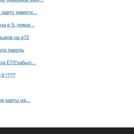
 карту памяти...
а е 5. помог...
льмов на е72
ыла пароль
ia E72!забыл...
9 !???
м карты на...