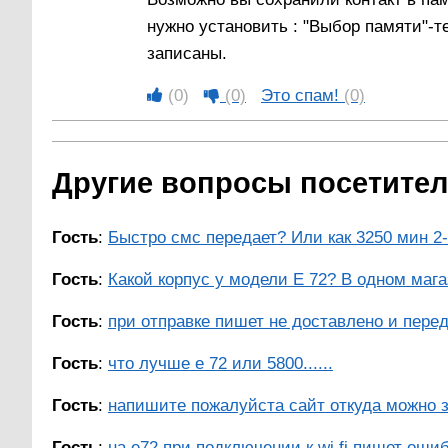
нужно установить : "Выбор памяти"-т
записаны.
(0)
(0)
Это спам!
(0)
Другие вопросы посетителе
Гость
:
Быстро смс передает? Или как 3250 мин 2-
Гость
:
Какой корпус у модели Е 72? В одном магаз
Гость
:
при отправке пишет не доставлено и перед
Гость
:
что лучше е 72 или 5800......
Гость
:
напишите пожалуйста сайт откуда можно з
Гость
:
на e72 при подключении к wi fi пишет ошиб