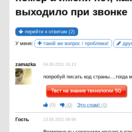
выходило при звонке
перейти к ответам (2)
У меня:
такой же вопрос / проблема!
друг
zamazka
04.05.2011 15:13
попробуй писать код страны....тогда
Тест на знание технологии 5G
(0)
(0)
Это спам!
(0)
Гость
23.05.2011 08:56
Возможно вы сохранили контакт в пам