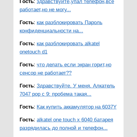
Гость
:
здравствуйте,упал телефон,всё
работает,но не могу...
Гость
:
как разблокировать Пароль
конфиденциальности на...
Гость
:
как разблокировать alkatel
onetouch d1
Гость
:
что делать если экран горит,но
сенсор не работает??
Гость
:
Здравствуйте. У меня. Алкатель
7047 pop c 9: пробема такая...
Гость
:
Как купить аккамулятор на 6037Y
Гость
:
alkatel one touch x 6040 батарея
разрядилась до полной и телефон...