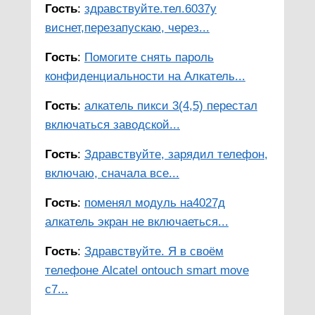
Гость
:
здравствуйте.тел.6037y
виснет,перезапускаю, через...
Гость
:
Помогите снять пароль
конфиденциальности на Алкатель...
Гость
:
алкатель пикси 3(4,5) перестал
включаться заводской...
Гость
:
Здравствуйте, зарядил телефон,
включаю, сначала все...
Гость
:
поменял модуль на4027д
алкатель экран не включаеться...
Гость
:
Здравствуйте. Я в своём
телефоне Alcatel ontouch smart move
c7...