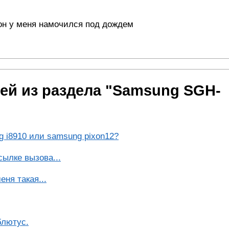
 он у меня намочился под дождем
ей из раздела "Samsung SGH-
g i8910 или samsung pixon12?
сылке вызова...
ня такая...
блютус.