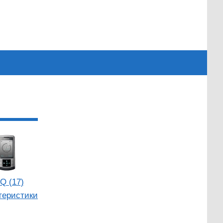
Q (17)
теристики