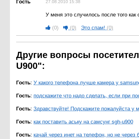
Гость
27.08.2010 15:38
У меня это случилось после того как
(0)
(0)
Это спам!
(0)
Другие вопросы посетител
U900":
Гость
:
У какого телефона лучше камера у samsun
Гость
:
подскажите что надо сделать, если при по
Гость
:
Здравствуйте! Подскажите пожалуйста у ме
Гость
:
как поставить аську на самсунг sgh-u900
Гость
:
качай через инет на телефон, но не через 