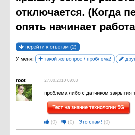
отключается. (Когда 
опять начинает работа
перейти к ответам (2)
У меня:
такой же вопрос / проблема!
друг
root
27.08.2010 09:03
проблема либо с датчиком закрытия 
Тест на знание технологии 5G
(0)
(0)
Это спам!
(0)