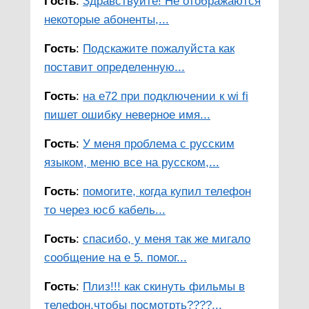
Гость
:
Здравствуйте! Не отображаются
некоторые абоненты,...
Гость
:
Подскажите пожалуйста как
поставит определенную...
Гость
:
на e72 при подключении к wi fi
пишет ошибку неверное имя...
Гость
:
У меня проблема с русским
языком, меню все на русском,...
Гость
:
помогите, когда купил телефон
то через юсб кабель...
Гость
:
спасибо, у меня так же мигало
сообщение на е 5. помог...
Гость
:
Плиз!!! как скинуть фильмы в
телефон,чтобы посмотрть????...