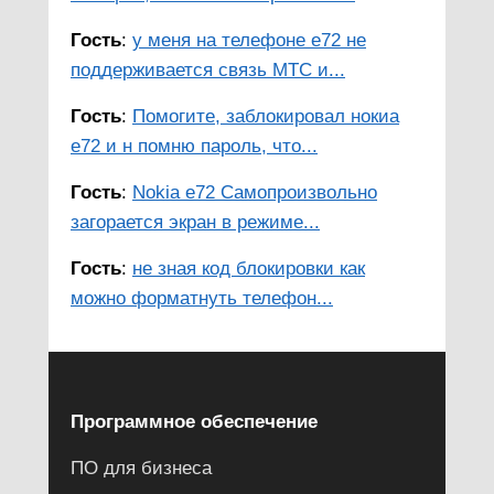
Гость
:
у меня на телефоне е72 не
поддерживается связь МТС и...
Гость
:
Помогите, заблокировал нокиа
е72 и н помню пароль, что...
Гость
:
Nokia e72 Самопроизвольно
загорается экран в режиме...
Гость
:
не зная код блокировки как
можно форматнуть телефон...
Программное обеспечение
ПО для бизнеса