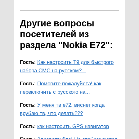
Другие вопросы
посетителей из
раздела "Nokia E72":
Гость
:
Как настроить Т9 для быстрого
набора СМС на русском?...
Гость
:
Помогите пожалуйста! как
переключить с русского на...
Гость
:
У меня тв е72, виснет когда
врубаю тв, что делать???
Гость
:
как настроить GPS навигатор