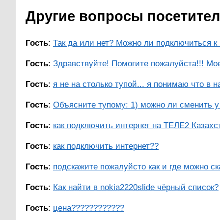
Другие вопросы посетителей
Гость
:
Так да или нет? Можно ли подключиться к
Гость
:
Здравствуйте! Помогите пожалуйста!!! Мое
Гость
:
я не на столько тупой... я понимаю что в на
Гость
:
Объясните тупому: 1) можно ли сменить у 
Гость
:
как подключить интернет на ТЕЛЕ2 Казахс
Гость
:
как подключить интернет??
Гость
:
подскажите пожалуйсто как и где можно ск
Гость
:
Как найти в nokia2220slide чёрный список?
Гость
:
цена????????????