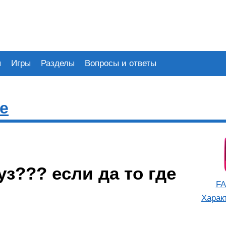
я
Игры
Разделы
Вопросы и ответы
de
уз??? если да то где
FA
Харак