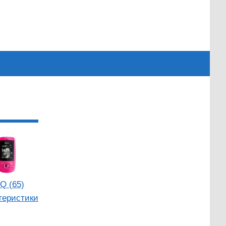
Q (65)
теристики