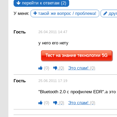
перейти к ответам (2)
У меня:
такой же вопрос / проблема!
друг
Гость
26.04.2011 14:47
у него его нету
Тест на знание технологии 5G
(0)
(0)
Это спам!
(0)
Гость
25.06.2011 17:19
"Bluetooth 2.0 с профилем EDR".а это
(0)
(0)
Это спам!
(0)