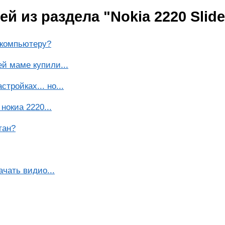
 из раздела "Nokia 2220 Slide
 компьютеру?
й маме купили...
стройках... но...
нокиа 2220...
тан?
ачать видио...