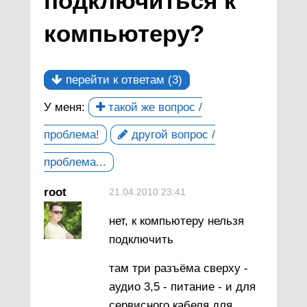
подключиться к
компьютеру?
перейти к ответам (3)
У меня:
такой же вопрос /
проблема!
другой вопрос /
проблема...
root
21.04.2010 23:41
нет, к компьютеру нельзя
подключить
там три разъёма сверху -
аудио 3,5 - питание - и для
сервисного кабеля для