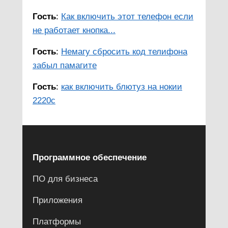
Гость
:
Как включить этот телефон если
не работает кнопка...
Гость
:
Немагу сбросить код телифона
забыл памагите
Гость
:
как включить блютуз на нокии
2220с
Программное обеспечение
ПО для бизнеса
Приложения
Платформы