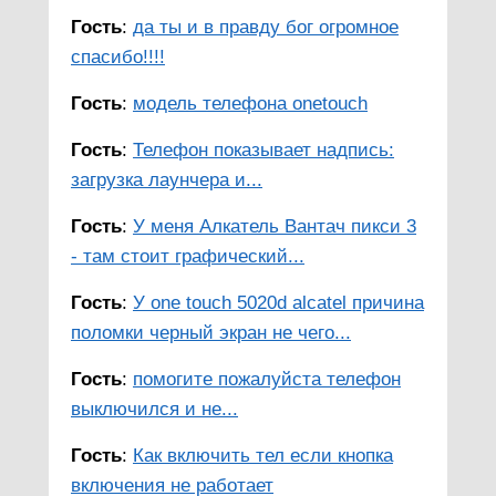
Гость
:
да ты и в правду бог огромное
спасибо!!!!
Гость
:
модель телефона onetouch
Гость
:
Телефон показывает надпись:
загрузка лаунчера и...
Гость
:
У меня Алкатель Вантач пикси 3
- там стоит графический...
Гость
:
У one touch 5020d alcatel причина
поломки черный экран не чего...
Гость
:
помогите пожалуйста телефон
выключился и не...
Гость
:
Как включить тел если кнопка
включения не работает