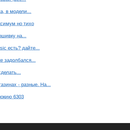
, в модели...
ксимум но тихо
шивку на...
ic есть? дайте...
е задолбался...
делать...
азинах - разные. На...
нокию 6303