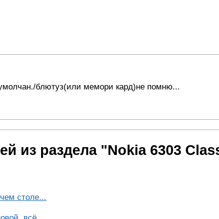
 умолчан./блютуз(или мемори кард)не помню...
й из раздела "Nokia 6303 Class
чем столе...
вой ,всё...