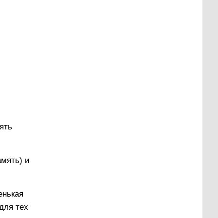
ять
амять) и
енькая
для тех