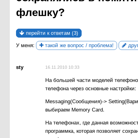
флешку?
перейти к ответам (3)
У меня:
такой же вопрос / проблема!
друг
sty
16.11.2010 10:33
На большей части моделей телефоно
телефона через основные настройки:
Messaging(Сообщения)-> Setting(Вари
выбираем Memory Card.
На телефонах, где данная возможност
программка, которая позволяет сохра