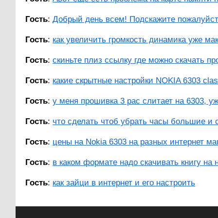
Гость
:
Добрый день всем! Подскажите пожалуйста
Гость
:
как увеличить громкость динамика уже ма
Гость
:
скиньте плиз ссылку где можно скачать про
Гость
:
какие скрытные настройки NOKIA 6303 class
Гость
:
у меня прошивка 3 рас слитает на 6303, уж
Гость
:
что сделать чтоб убрать часы большие и с
Гость
:
цены на Nokia 6303 на разных интернет маг
Гость
:
в каком формате надо скачивать книгу на 
Гость
:
как зайци в интернет и его настроить