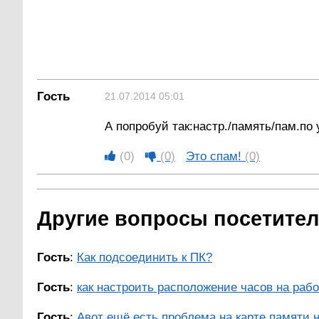
Гость
21.07.2014 05:01
А попробуй так:настр./память/пам.по
(0)
(0)
Это спам!
(0)
Другие вопросы посетителе
Гость
:
Как подсоединить к ПК?
Гость
:
как настроить расположение часов на рабо
Гость
:
Авот ещё есть проблема на карте памяти но