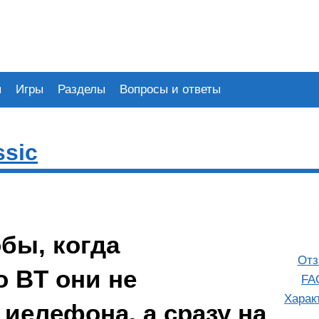
я
Игры
Разделы
Вопросы и ответы
ssic
бы, когда
Отз
 BT они не
FA
Харак
иелефона, а сразу на