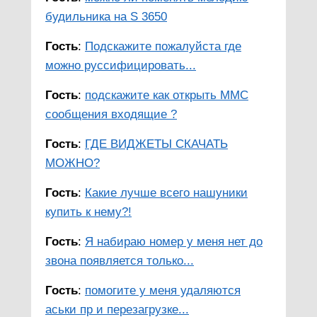
будильника на S 3650
Гость
:
Подскажите пожалуйста где
можно руссифицировать...
Гость
:
подскажите как открыть ММС
сообщения входящие ?
Гость
:
ГДЕ ВИДЖЕТЫ СКАЧАТЬ
МОЖНО?
Гость
:
Какие лучше всего нашуники
купить к нему?!
Гость
:
Я набираю номер у меня нет до
звона появляется только...
Гость
:
помогите у меня удаляются
аськи пр и перезагрузке...