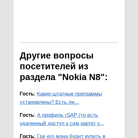
Другие вопросы
посетителей из
раздела "Nokia N8":
Гость
:
Какие штатные программы
установлены? Есть ли...
Гость
:
А профиль rSAP (то есть
удаленный доступ к сим карте) у...
Гость
:
Где его мона будит купить в