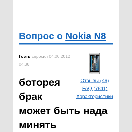
Вопрос о
Nokia N8
Гость
спросил 04.06.2012
04:38
боторея
Отзывы (49)
FAQ (7841)
брак
Характеристики
может быть нада
минять