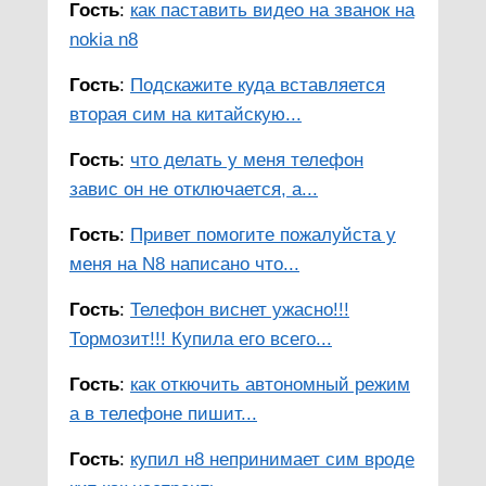
Гость
:
как паставить видео на званок на
nokia n8
Гость
:
Подскажите куда вставляется
вторая сим на китайскую...
Гость
:
что делать у меня телефон
завис он не отключается, а...
Гость
:
Привет помогите пожалуйста у
меня на N8 написано что...
Гость
:
Телефон виснет ужасно!!!
Тормозит!!! Купила его всего...
Гость
:
как откючить автономный режим
а в телефоне пишит...
Гость
:
купил н8 непринимает сим вроде