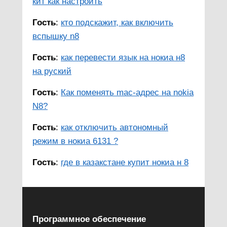
кит как настроить
Гость
:
кто подскажит, как включить
вспышку n8
Гость
:
как перевести язык на нокиа н8
на руский
Гость
:
Как поменять mac-адрес на nokia
N8?
Гость
:
как отключить автономный
режим в нокиа 6131 ?
Гость
:
где в казакстане купит нокиа н 8
Программное обеспечение