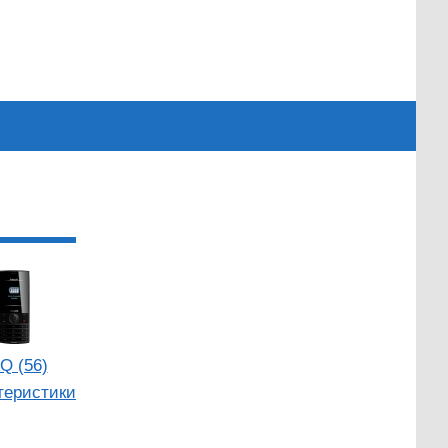
Q (56)
теристики