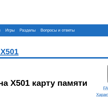
я
Игры
Разделы
Вопросы и ответы
 X501
на Х501 карту памяти
FA
Харак