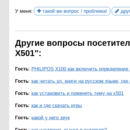
У меня:
такой же вопрос / проблема!
друг
Другие вопросы посетителе
X501":
Гость
:
PHILIPOS X100 как включить определение 
Гость
:
как читать эл. книги на русском языке, где 
Гость
:
как установить и поменять тему на х501
Гость
:
как и где скачать игры
Гость
:
какой у него звук
Гость
:
как настроить выход в интернет?