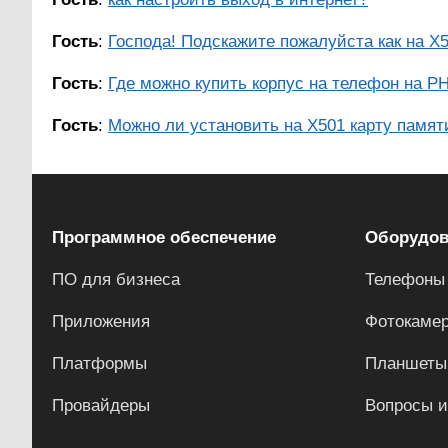
Гость
:
Господа! Подскажите пожалуйста как на Х50
Гость
:
Где можно купить корпус на телефон на PH
Гость
:
Можно ли установить на Х501 карту памяти
Программное обеспечение
Оборудов
ПО для бизнеса
Телефоны
Приложения
Фотокаме
Платформы
Планшеты
Провайдеры
Вопросы и