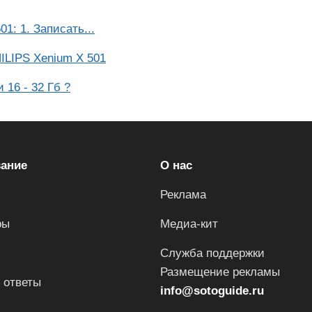
1: 1. Записать...
ILIPS Xenium X 501
 16 - 32 Гб ?
ание
О нас
Реклама
ры
Медиа-кит
Служба поддержки
Размещение рекламы
 ответы
info@sotoguide.ru