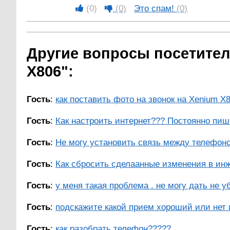
(0)
(0)
Это спам!
(0)
Другие вопросы посетителе
X806":
Гость
:
как поставить фото на звонок на Xenium X8
Гость
:
Как настроить интернет??? Постоянно пиш
Гость
:
Не могу установить связь между телефоном
Гость
:
Как сбросить сделаанные изменения в ин
Гость
:
у меня такая проблема . не могу дать не уб
Гость
:
подскажите какой прием хороший или нет 
Гость
:
как разобрать телефон?????