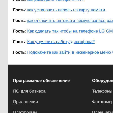
Гость
:
как установить пароль на карту памяти
Гость
:
как отключить автомати ческую запись ра
Гость
:
Как сделать так чтобы на телефоне LG GM 2
Гость
:
Как улучшить работу диктофона?
Гость
:
Подскажите как зайти в инженерное меню 
Программное обеспечение
Оборудов
ПО для бизнеса
Телефоны
Приложения
Фотокаме
Платформы
Планшеты