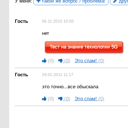
У меня:
такой же вопрос / проблема!
друг
Гость
06.11.2010 10:50
нет
Тест на знание технологии 5G
(0)
(0)
Это спам!
(0)
Гость
29.01.2011 11:17
это точно...все обыскала
(0)
(0)
Это спам!
(0)