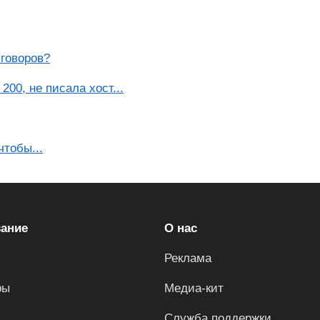
зговоров?
00, не писала хост...
чтобы...
ание
О нас
Реклама
ры
Медиа-кит
Служба поддержки