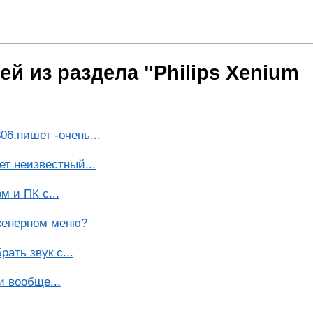
й из раздела "Philips Xenium
06,пишет -очень...
ет неизвестный...
 и ПК с...
женерном меню?
рать звук с...
и вообще...