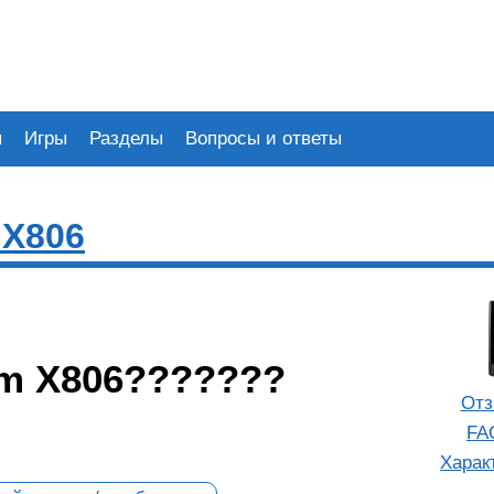
я
Игры
Разделы
Вопросы и ответы
 X806
um X806???????
Отз
FA
Харак