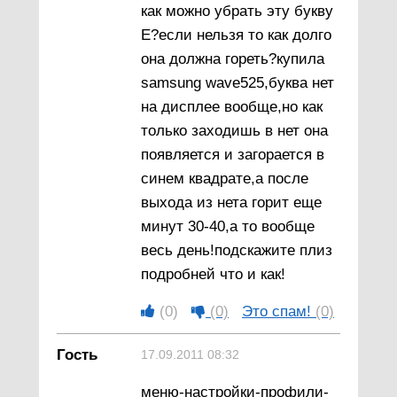
как можно убрать эту букву
Е?если нельзя то как долго
она должна гореть?купила
samsung wave525,буква нет
на дисплее вообще,но как
только заходишь в нет она
появляется и загорается в
синем квадрате,а после
выхода из нета горит еще
минут 30-40,а то вообще
весь день!подскажите плиз
подробней что и как!
(0)
(0)
Это спам!
(0)
Гость
17.09.2011 08:32
меню-настройки-профили-