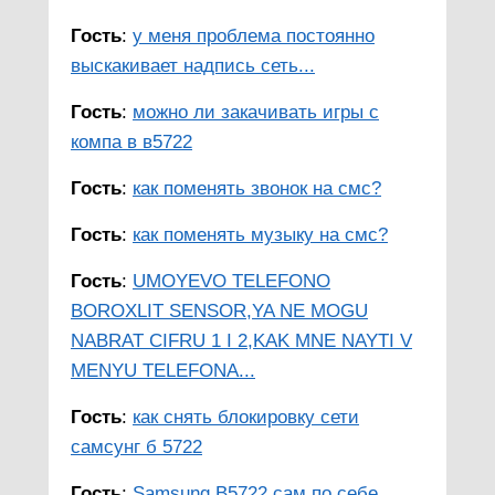
Гость
:
у меня проблема постоянно
выскакивает надпись сеть...
Гость
:
можно ли закачивать игры с
компа в в5722
Гость
:
как поменять звонок на смс?
Гость
:
как поменять музыку на смс?
Гость
:
UMOYEVO TELEFONO
BOROXLIT SENSOR,YA NE MOGU
NABRAT CIFRU 1 I 2,KAK MNE NAYTI V
MENYU TELEFONA...
Гость
:
как снять блокировку сети
самсунг б 5722
Гость
:
Samsung B5722 сам по себе