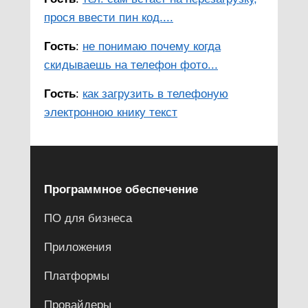
прося ввести пин код....
Гость
:
не понимаю почему когда
скидываешь на телефон фото...
Гость
:
как загрузить в телефоную
электронною книку текст
Программное обеспечение
ПО для бизнеса
Приложения
Платформы
Провайдеры