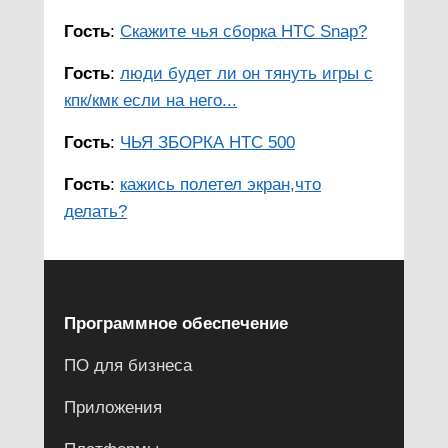
Гость
:
Скажите чья сборка HTC Snap?
Гость
:
люди будет ли он тянуть игры с
кпк/кмк если на него...
Гость
:
ЧЬЯ ЗБОРКА HTC 500
Гость
:
кажись полетел экран,что
делать?
Программное обеспечение
ПО для бизнеса
Приложения