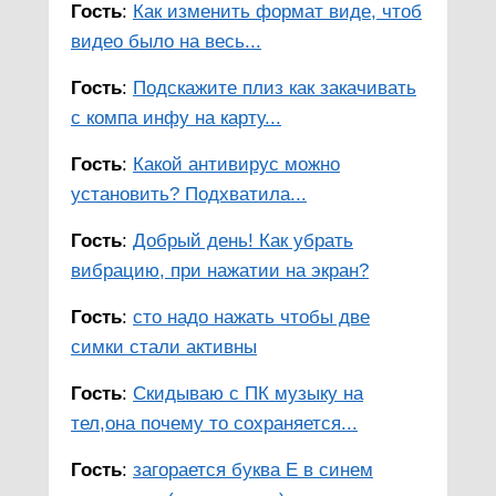
Гость
:
Как изменить формат виде, чтоб
видео было на весь...
Гость
:
Подскажите плиз как закачивать
с компа инфу на карту...
Гость
:
Какой антивирус можно
установить? Подхватила...
Гость
:
Добрый день! Как убрать
вибрацию, при нажатии на экран?
Гость
:
сто надо нажать чтобы две
симки стали активны
Гость
:
Скидываю с ПК музыку на
тел,она почему то сохраняется...
Гость
:
загорается буква Е в синем