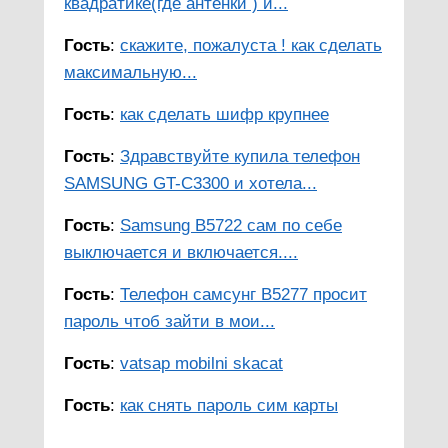
квадратике(где антенки ) и...
Гость
:
скажите, пожалуста ! как сделать
максимальную...
Гость
:
как сделать шифр крупнее
Гость
:
Здравствуйте купила телефон
SAMSUNG GT-C3300 и хотела...
Гость
:
Samsung B5722 сам по себе
выключается и включается....
Гость
:
Телефон самсунг B5277 просит
пароль чтоб зайти в мои...
Гость
:
vatsap mobilni skacat
Гость
:
как снять пароль сим карты