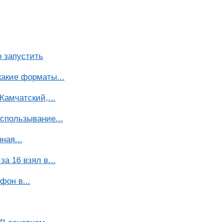
о запустить
какие форматы...
Камчатский,...
спользывание...
ная...
а 16 взял в...
фон в...