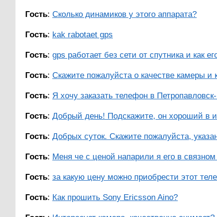
Гость
:
Сколько динамиков у этого аппарата?
Гость
:
kak rabotaet gps
Гость
:
gps работает без сети от спутника и как ег
Гость
:
Скажите пожалуйста о качестве камеры и 
Гость
:
Я хочу заказать телефон в Петропавловск-
Гость
:
Добрый день! Подскажите, он хороший в и
Гость
:
Добрых суток. Скажите пожалуйста, указан
Гость
:
Меня че с ценой напарили я его в связном з
Гость
:
за какую цену можно приобрести этот теле
Гость
:
Как прошить Sony Ericsson Aino?