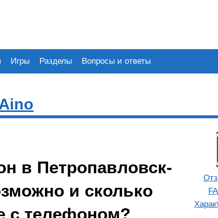
я
Игры
Разделы
Вопросы и ответы
 Aino
он в Петропавловск-
Отз
озможно и сколько
FA
Харак
е с телефоном?