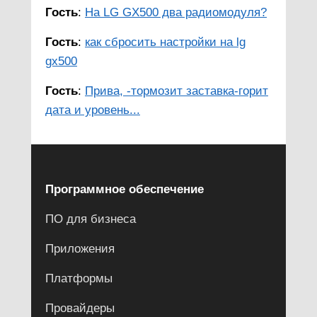
Гость
:
На LG GX500 два радиомодуля?
Гость
:
как сбросить настройки на lg
gx500
Гость
:
Прива, -тормозит заставка-горит
дата и уровень...
Программное обеспечение
ПО для бизнеса
Приложения
Платформы
Провайдеры