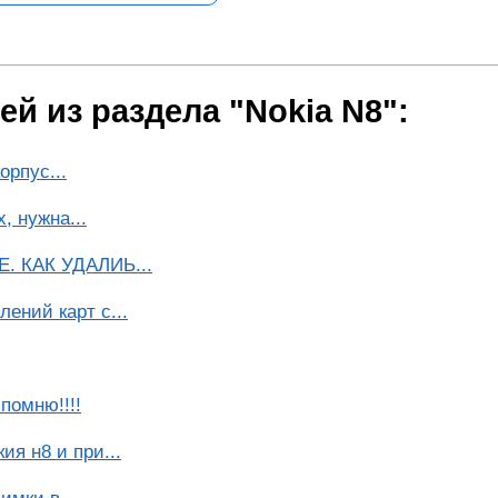
й из раздела "Nokia N8":
орпус...
, нужна...
 КАК УДАЛИЬ...
ений карт с...
помню!!!!
ия н8 и при...