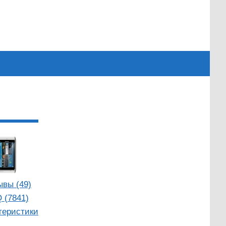
ывы (49)
 (7841)
теристики