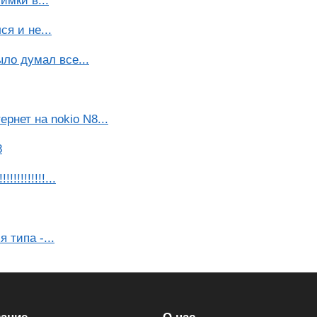
имки в...
я и не...
ыло думал все...
рнет на nokio N8...
8
!!!!!!!!...
типа -...