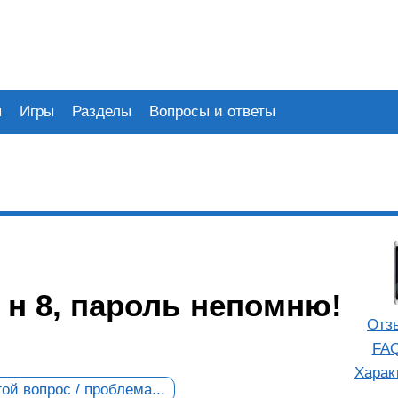
я
Игры
Разделы
Вопросы и ответы
 н 8, пароль непомню!
Отз
FAQ
Харак
ой вопрос / проблема...