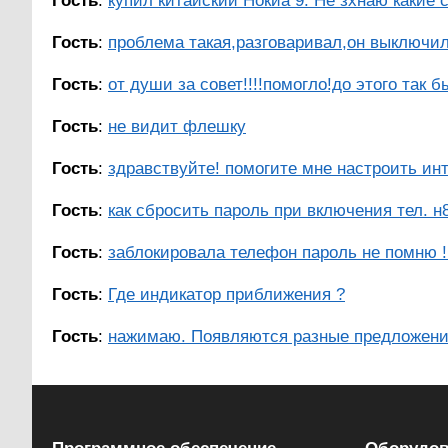
Гость
:
купил китайский Нокиа 9. Не зхнаю какие с
Гость
:
проблема такая,разговаривал,он выключилс
Гость
:
от души за совет!!!!помогло!до этого так б
Гость
:
не видит флешку
Гость
:
здравствуйте! помогите мне настроить инте
Гость
:
как сбросить пароль при включения тел. н
Гость
:
заблокировала телефон пароль не помню !!!!!!
Гость
:
Где индикатор приближения ?
Гость
:
нажимаю. Появляются разные предложения 