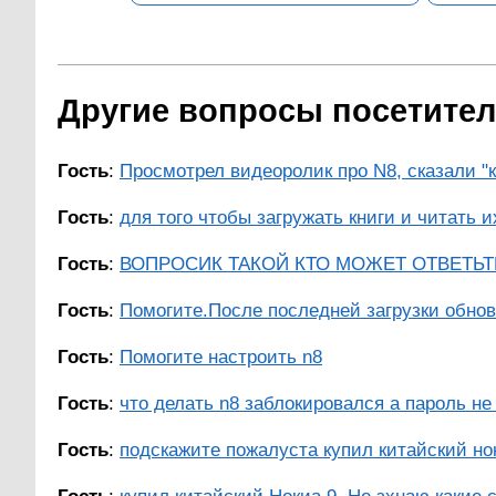
Другие вопросы посетителе
Гость
:
Просмотрел видеоролик про N8, сказали "к
Гость
:
для того чтобы загружать книги и читать их
Гость
:
ВОПРОСИК ТАКОЙ КТО МОЖЕТ ОТВЕТЬТЕ.
Гость
:
Помогите.После последней загрузки обновл
Гость
:
Помогите настроить n8
Гость
:
что делать n8 заблокировался а пароль не 
Гость
:
подскажите пожалуста купил китайский нок