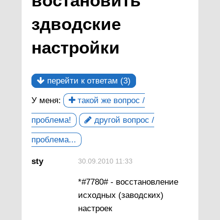
востановить
здводские
настройки
перейти к ответам (3)
У меня:
такой же вопрос /
проблема!
другой вопрос /
проблема...
sty
30.09.2010 11:33
*#7780# - восстановление
исходных (заводских)
настроек